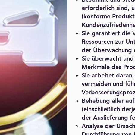
erforderlich sind,
(konforme Produkt
Kundenzufriedenhei
Sie garantiert die
Ressourcen zur Unt
der Überwachung d
Sie überwacht und 
Merkmale des Prod
Sie arbeitet daran
vermeiden und führ
Verbesserungsproz
Behebung aller au
(einschließlich der
der Auslieferung fe
Analyse der Ursac
Durchführung von