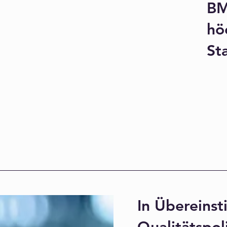
BM
hö
Sta
In Übereins