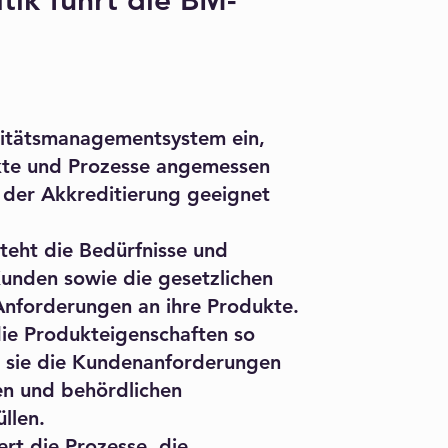
itik führt die BM-
alitätsmanagementsystem ein,
ukte und Prozesse angemessen
 der Akkreditierung geeignet
steht die Bedürfnisse und
unden sowie die gesetzlichen
Anforderungen an ihre Produkte.
 die Produkteigenschaften so
ss sie die Kundenanforderungen
en und behördlichen
llen.
rt die Prozesse, die