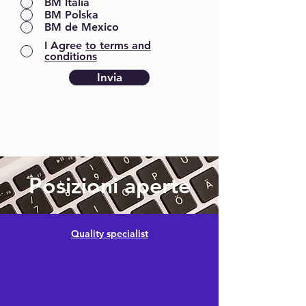
BM Italia
BM Polska
BM de Mexico
I Agree
to terms and
conditions
Invia
Posizioni aperte
Quality specialist