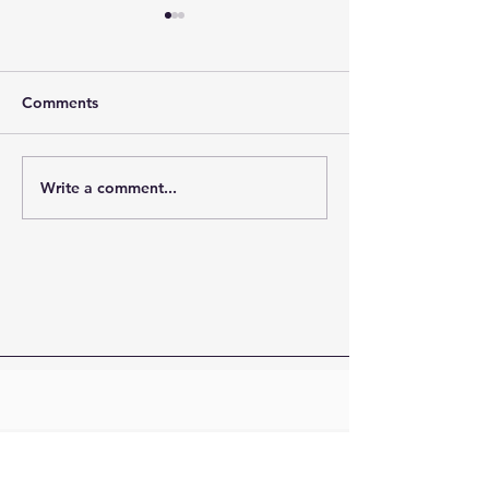
Comments
Write a comment...
2025 - BM Corporate
NutriAmo Berga
Day Away
risultati